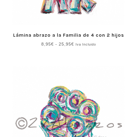
Lámina abrazo a la Familia de 4 con 2 hijos
Rango
8,95
€
-
25,95
€
Iva Incluido
de
precios:
desde
8,95€
hasta
25,95€