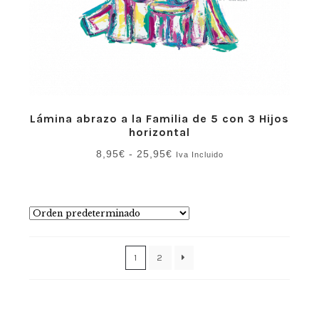
Lámina abrazo a la Familia de 5 con 3 Hijos
horizontal
Rango
8,95
€
-
25,95
€
Iva Incluido
de
precios:
desde
8,95€
hasta
25,95€
1
2