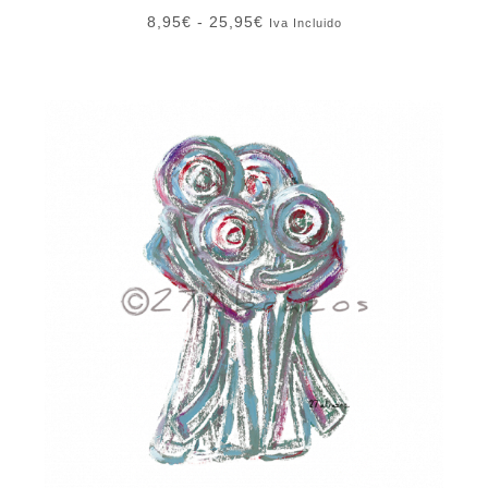
Rango
8,95
€
-
25,95
€
Iva Incluido
de
precios:
desde
8,95€
hasta
25,95€