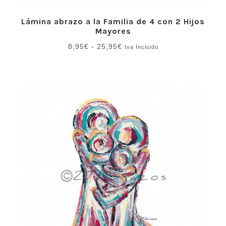
Lámina abrazo a la Familia de 4 con 2 Hijos
Mayores
Rango
8,95
€
-
25,95
€
Iva Incluido
de
precios:
desde
8,95€
hasta
25,95€