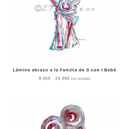
Lámina abrazo a la Familia de 3 con 1 Bebé
Rango
8,95
€
-
25,95
€
Iva Incluido
de
precios:
desde
8,95€
hasta
25,95€