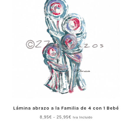
hasta
25,95€
Lámina abrazo a la Familia de 4 con 1 Bebé
Rango
8,95
€
-
25,95
€
Iva Incluido
de
precios: