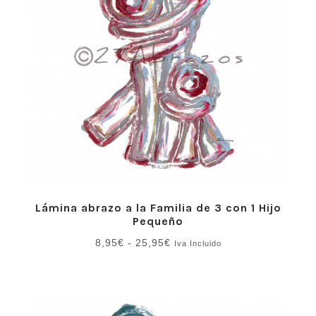
Lámina abrazo a la Familia de 3 con 1 Hijo
Pequeño
Rango
8,95
€
-
25,95
€
Iva Incluido
de
precios:
desde
8,95€