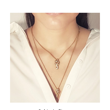
de
precios:
desde
39,90€
hasta
47,00€