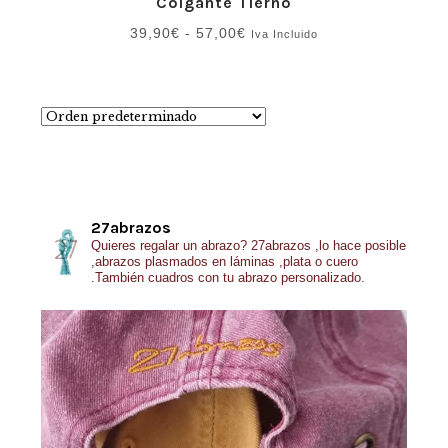
Colgante Tierno
Rango
39,90
€
-
57,00
€
Iva Incluido
de
precios:
desde
39,90€
hasta
57,00€
27abrazos
Quieres regalar un abrazo?
27abrazos ,lo hace posible
,abrazos plasmados en láminas ,plata o cuero
.También cuadros con tu abrazo personalizado.