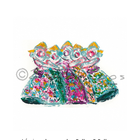
de
precios:
desde
8,95€
hasta
25,95€