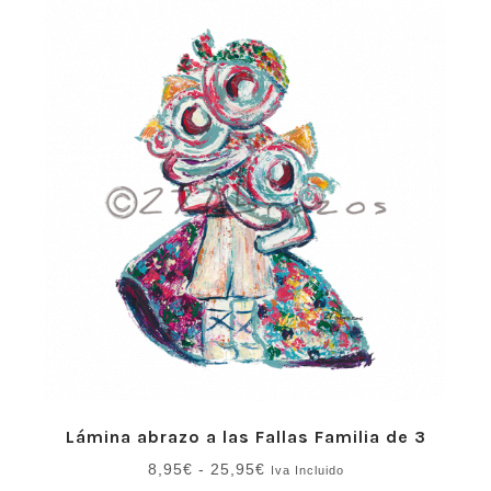
8,95€
hasta
25,95€
Lámina abrazo a las Fallas Familia de 3
Rango
8,95
€
-
25,95
€
Iva Incluido