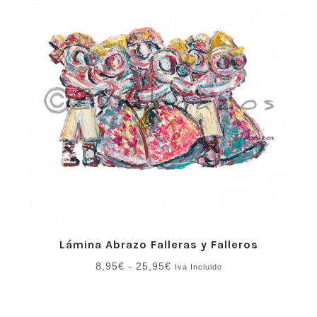
hasta
25,95€
Lámina Abrazo Falleras y Falleros
Rango
8,95
€
-
25,95
€
Iva Incluido
de
precios:
desde