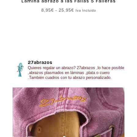
Lámina abrazo a las Fallas 5 Falleras
Rango
8,95
€
-
25,95
€
Iva Incluido
de
precios:
desde
8,95€
hasta
25,95€
27abrazos
Quieres regalar un abrazo?
27abrazos ,lo hace posible
,abrazos plasmados en láminas ,plata o cuero
.También cuadros con tu abrazo personalizado.