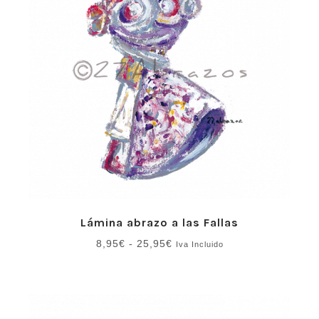
Lámina abrazo a las Fallas
Rango
8,95
€
-
25,95
€
Iva Incluido
de
precios:
desde
8,95€