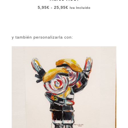
Rango
5,95
€
-
25,95
€
Iva Incluido
de
precios:
desde
5,95€
y también personalizarla con:
hasta
25,95€