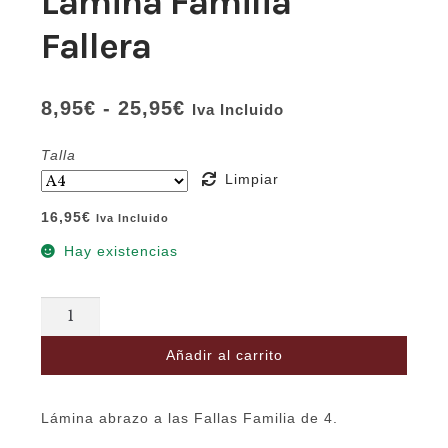
Lámina Familia
Fallera
Rango
8,95
€
-
25,95
€
Iva Incluido
de
precios:
Talla
desde
Limpiar
8,95€
16,95
€
Iva Incluido
hasta
25,95€
Hay existencias
Lámina
Familia
Añadir al carrito
Fallera
cantidad
Lámina abrazo a las Fallas Familia de 4.