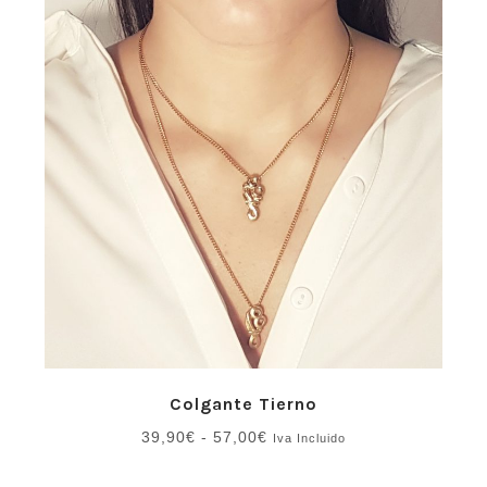
Colgante Tierno
Rango
39,90
€
-
57,00
€
Iva Incluido
de