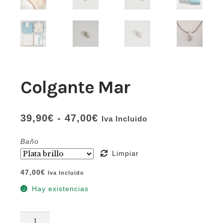
Colgante Mar
Rango
39,90
€
-
47,00
€
Iva Incluido
de
precios:
Baño
desde
Limpiar
39,90€
47,00
€
Iva Incluido
hasta
47,00€
Hay existencias
Colgante