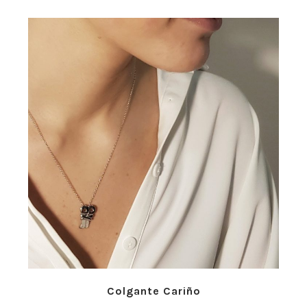
precios:
desde
39,90€
hasta
57,00€
Colgante Cariño