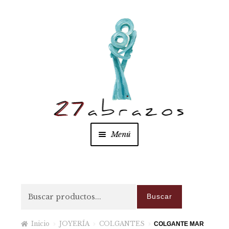
Ir a la navegación
Ir al contenido
Menú
Inicio
Nuestros abrazos
Tienda
Buscar
Buscar
Consulta
Sobre nosotros
Inicio
JOYERÍA
COLGANTES
COLGANTE MAR